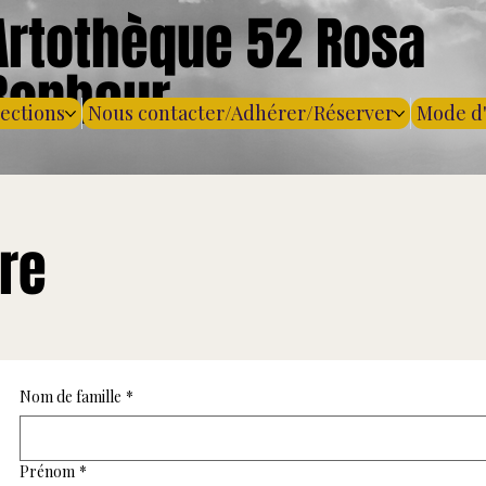
Artothèque 52 Rosa
Bonheur
lections
Nous contacter/Adhérer/Réserver
Mode d
re
Nom de famille
*
Prénom
*