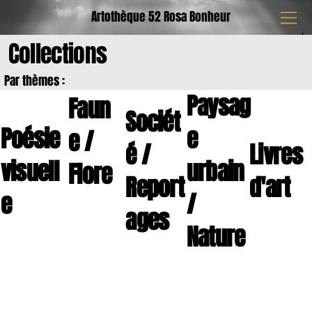
Artothèque 52 Rosa Bonheur
Collections
Par thèmes :
Paysag
Faun
Sociét
Poésie
e
e /
é /
Livres
visuell
urbain
Flore
Report
d'art
e
/
ages
Nature