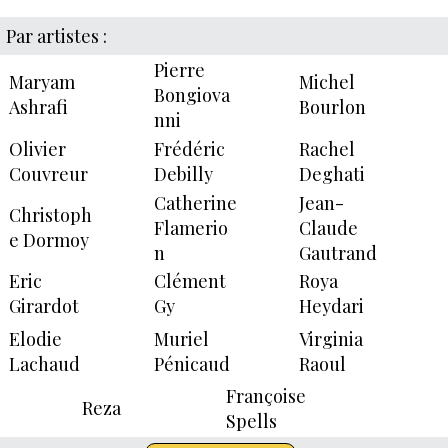
Par artistes :
Pierre
Maryam
Michel
Bongiova
Ashrafi
Bourlon
nni
Olivier
Frédéric
Rachel
Couvreur
Debilly
Deghati
Catherine
Jean-
Christoph
Flamerio
Claude
e Dormoy
n
Gautrand
Eric
Clément
Roya
Girardot
Gy
Heydari
Elodie
Muriel
Virginia
Lachaud
Pénicaud
Raoul
Françoise
Reza
Spells