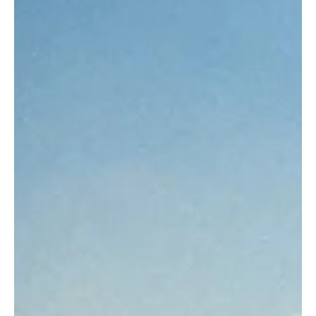
7 oct. 2025
1 min de lecture
mes enfants chaque soir avant de se
coucher, me demandent de leur
raconter l'histoire de cette photo...
Christian D. de Arc en Barrois