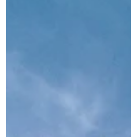
1 nov. 2025
1 min de lecture
enseignante, cette photo m'a permis de
traiter du sujet de la tolérance et de la
fraternité avec les élèves de ma classe
Michele G de Bricon