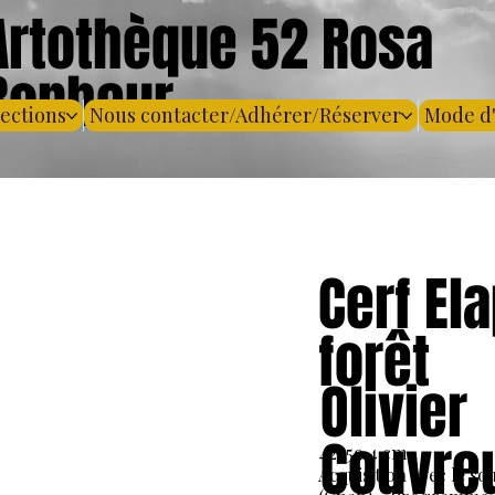
Artothèque 52 Rosa
Bonheur
lections
Nous contacter/Adhérer/Réserver
Mode d
Cerf Ela
forêt
Olivier
Couvre
42x59,4 cm
Acquisition avec le so