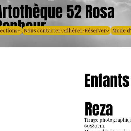
Artothèque 52 Rosa
Bonheur
lections
Nous contacter/Adhérer/Réserver
Mode d
Enfants
Reza
Tirage photographiq
60x80cm.