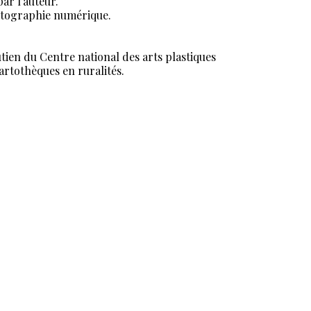
ar l’auteur.
otographie numérique.
utien du Centre national des arts plastiques
rtothèques en ruralités.