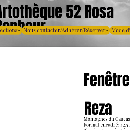
Artothèque 52 Rosa
Bonheur
lections
Nous contacter/Adhérer/Réserver
Mode d
Fenêtre
Reza
Montagnes du Caucas
Format encadré: 42.5 