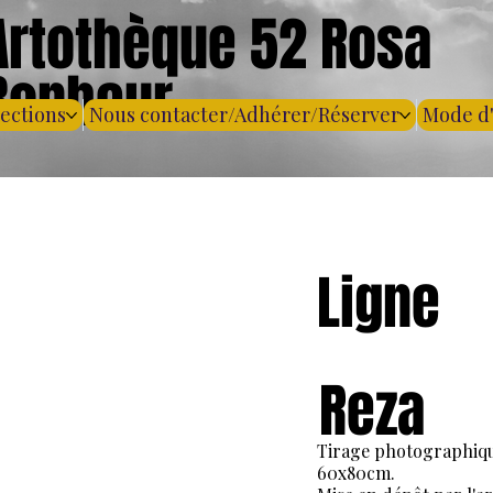
Artothèque 52 Rosa
Bonheur
lections
Nous contacter/Adhérer/Réserver
Mode d
Ligne
Reza
Tirage photographiq
60x80cm.