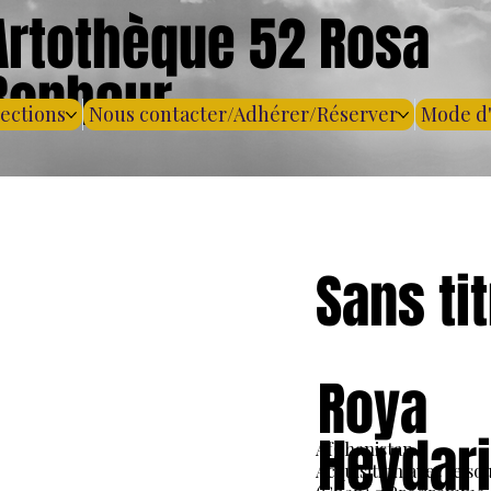
Artothèque 52 Rosa
Bonheur
lections
Nous contacter/Adhérer/Réserver
Mode d
Sans ti
Roya
Heydar
Afghanistan.
Acquisition avec le so