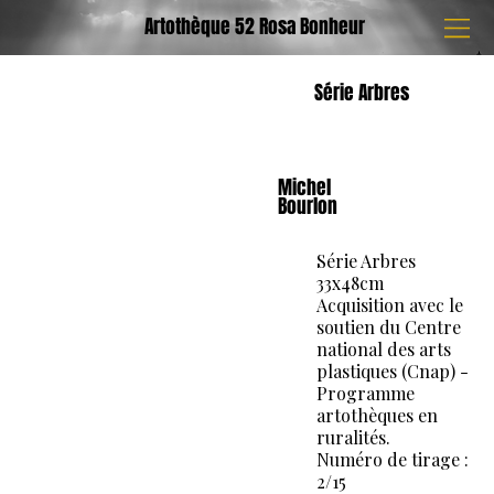
Artothèque 52 Rosa Bonheur
Série Arbres
Michel
Bourlon
Série Arbres
33x48cm
Acquisition avec le
soutien du Centre
national des arts
plastiques (Cnap) -
Programme
artothèques en
ruralités.
Numéro de tirage :
2/15