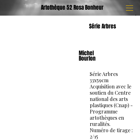
Artothèque 52 Rosa Bonheur
Série Arbres
Michel
Bourlon
Série Arbres
33x59cm
Acquisition avec le
soutien du Centre
national des arts
plastiques (Cnap) -
Programme
artothèques en
ruralités.
Numéro de tirage :
2/15